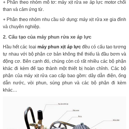
+ Phân theo nhóm mô tơ: máy xịt rửa xe áp lực motor chổi
than và cảm ứng từ.
+ Phân theo nhóm nhu cầu sử dụng: máy xịt rửa xe gia đình
và chuyên nghiệp.
2. Cấu tạo của máy phun rửa xe áp lực
Hầu hết các loại
máy phun xịt áp lực
đều có cấu tạo tương
tự nhau với bộ phận cơ bản không thể thiếu là đầu bơm và
động cơ. Bên cạnh đó, chúng còn có rất nhiều các bộ phận
khác đi kèm để tạo thành một thiết bị hoàn chỉnh. Các bộ
phận của máy xịt rửa cao cấp bao gồm: dây dẫn điện, ống
dẫn nước, vòi phun, súng phun và các bộ phận đi kèm
khác…