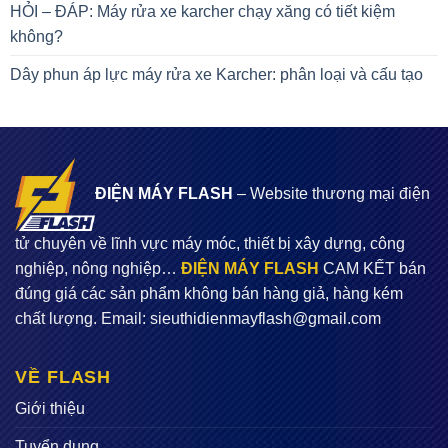
HỎI – ĐÁP: Máy rửa xe karcher chạy xăng có tiết kiệm
không?
Dây phun áp lực máy rửa xe Karcher: phân loại và cấu tạo
ĐIỆN MÁY FLASH
– Website thương mại điện
tử chuyên về lĩnh vực máy móc, thiết bị xây dựng, công
nghiệp, nông nghiệp…
ĐIỆN MÁY FLASH
CAM KẾT bán
đúng giá các sản phẩm không bán hàng giả, hàng kém
chất lượng. Email:
sieuthidienmayflash@gmail.com
VỀ FLASH
Giới thiệu
Tuyển dụng