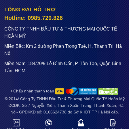
TỔNG ĐÀI HỖ TRỢ
Hotline: 0985.720.826
CÔNG TY TNHH ĐẦU TƯ & THƯƠNG MẠI QUỐC TẾ
HOÀN MỸ
Miền Bắc: Km 2 đường Phan Trọng Tuệ, H. Thanh Trì, Hà
Nội
Miền Nam: 184/20/9 Lê Đình Cẩn, P. Tân Tạo, Quận Bình
Tân, HCM
• Chấp nhận thanh toán
© 2014/ Công Ty TNHH Đầu Tư & Thương Mại Quốc Tế Hoàn Mỹ
- ĐCĐK: Số 7 Nguyễn Xiển, Thanh Xuân Trung, Thanh Xuân, Hà
Nội- GPĐKKD số: 0106624738 do Sở KHĐT TP.Hà Nội cấp.
Email:
sieuthidienmayflash@gmail.com
. Điện thoại:
02466.53.52.51 / 0973265283