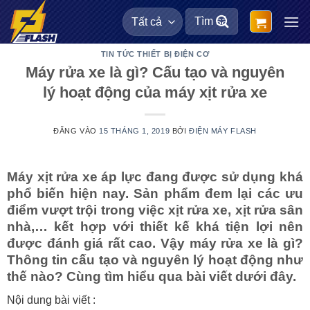
Bỏ
Tìm
qua
kiếm:
nội
TIN TỨC THIẾT BỊ ĐIỆN CƠ
dung
Máy rửa xe là gì? Cấu tạo và nguyên
lý hoạt động của máy xịt rửa xe
ĐĂNG VÀO
15 THÁNG 1, 2019
BỞI
ĐIỆN MÁY FLASH
Máy xịt rửa xe áp lực đang được sử dụng khá
phổ biến hiện nay. Sản phẩm đem lại các ưu
điểm vượt trội trong việc xịt rửa xe, xịt rửa sân
nhà,… kết hợp với thiết kế khá tiện lợi nên
được đánh giá rất cao. Vậy máy rửa xe là gì?
Thông tin cấu tạo và nguyên lý hoạt động như
thế nào? Cùng tìm hiểu qua bài viết dưới đây.
Nội dung bài viết :