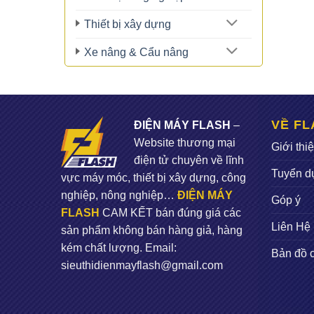
Thiết bị xây dựng
Xe nâng & Cẩu nâng
VỀ FL
ĐIỆN MÁY FLASH
–
Website thương mại
Giới thi
điện tử chuyên về lĩnh
Tuyển d
vực máy móc, thiết bị xây dựng, công
nghiệp, nông nghiệp…
ĐIỆN MÁY
Góp ý
FLASH
CAM KẾT bán đúng giá các
Liên Hệ
sản phẩm không bán hàng giả, hàng
kém chất lượng. Email:
Bản đồ 
sieuthidienmayflash@gmail.com