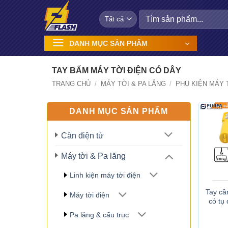
Bỏ
Tìm
qua
kiếm:
nội
DANH MỤC SẢN PHẨM
dung
TAY BẤM MÁY TỜI ĐIỆN CÓ DÂY
TRANG CHỦ
/
MÁY TỜI & PA LĂNG
/
PHỤ KIỆN MÁY 
DANH MỤC SẢN PHẨM
Cân điện tử
Máy tời & Pa lăng
Linh kiện máy tời điện
Tay cầ
Máy tời điện
có tụ
Pa lăng & cẩu trục