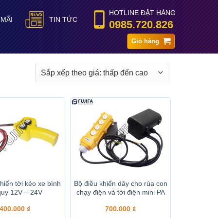
HOTLINE ĐẶT HÀNG
 MÃI
TIN TỨC
0985.720.826
Giỏ hàng
hiển tời kéo xe bình
Bộ điều khiển dây cho rùa con
quy 12V – 24V
chạy điện và tời điện mini PA
400.000
₫
700.000
₫