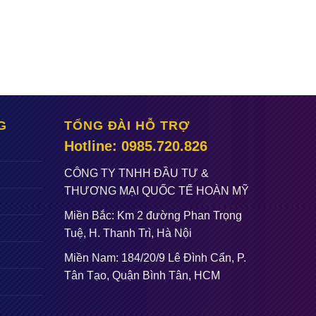
G
TỔNG ĐÀI HỖ TRỢ
Hotline: 0985.720.826
CÔNG TY TNHH ĐẦU TƯ &
THƯƠNG MẠI QUỐC TẾ HOÀN MỸ
Miền Bắc: Km 2 đường Phan Trọng
Tuệ, H. Thanh Trì, Hà Nội
Miền Nam: 184/20/9 Lê Đình Cẩn, P.
Tân Tạo, Quận Bình Tân, HCM