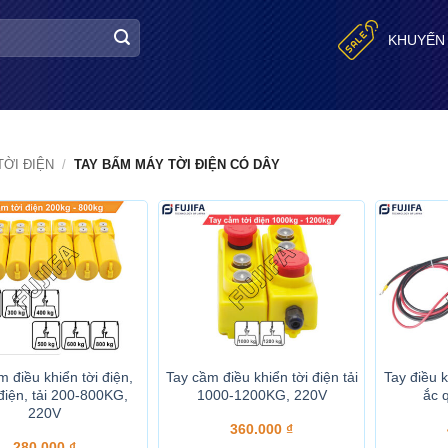
KHUYẾN
TỜI ĐIỆN
/
TAY BẤM MÁY TỜI ĐIỆN CÓ DÂY
m điều khiển tời điện,
Tay cầm điều khiển tời điện tải
Tay điều k
 điện, tải 200-800KG,
1000-1200KG, 220V
ắc 
220V
360.000
₫
280.000
₫