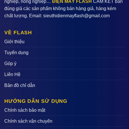
nghiệp, nông nghiệp…
ĐIỆN MÁY FLASH
CAM KẾT bán
đúng giá các sản phẩm không bán hàng giả, hàng kém
chất lượng. Email:
sieuthidienmayflash@gmail.com
VỀ FLASH
Giới thiệu
Tuyển dụng
Góp ý
Liên Hệ
Bản đồ chỉ dẫn
HƯỚNG DẪN SỬ DỤNG
Chính sách bảo mật
Chính sách vận chuyển