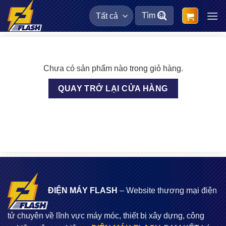
Bỏ
Tìm
qua
kiếm:
nội
dung
Chưa có sản phẩm nào trong giỏ hàng.
QUAY TRỞ LẠI CỬA HÀNG
ĐIỆN MÁY FLASH
– Website thương mại điện
tử chuyên về lĩnh vực máy móc, thiết bị xây dựng, công