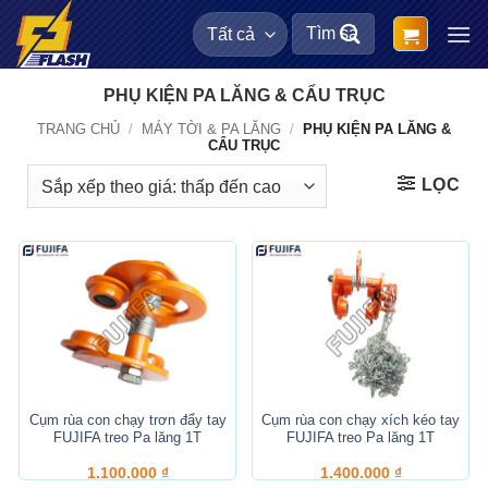
Bỏ
Tìm
qua
kiếm:
nội
dung
PHỤ KIỆN PA LĂNG & CẨU TRỤC
TRANG CHỦ
/
MÁY TỜI & PA LĂNG
/
PHỤ KIỆN PA LĂNG &
CẨU TRỤC
LỌC
Cụm rùa con chạy trơn đẩy tay
Cụm rùa con chạy xích kéo tay
FUJIFA treo Pa lăng 1T
FUJIFA treo Pa lăng 1T
1.100.000
₫
1.400.000
₫