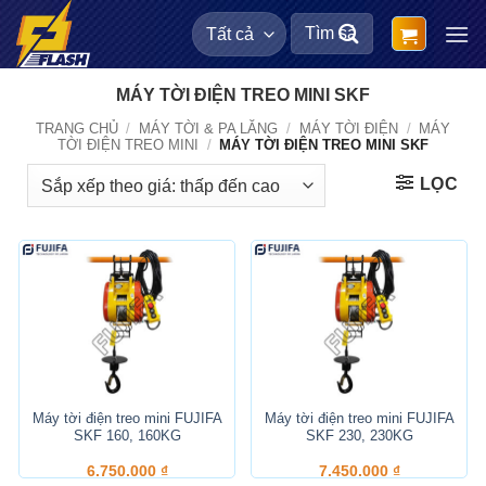
Bỏ
Tìm
qua
kiếm:
nội
dung
MÁY TỜI ĐIỆN TREO MINI SKF
TRANG CHỦ
/
MÁY TỜI & PA LĂNG
/
MÁY TỜI ĐIỆN
/
MÁY
TỜI ĐIỆN TREO MINI
/
MÁY TỜI ĐIỆN TREO MINI SKF
LỌC
Máy tời điện treo mini FUJIFA
Máy tời điện treo mini FUJIFA
SKF 160, 160KG
SKF 230, 230KG
6.750.000
₫
7.450.000
₫