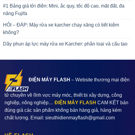
#1 Bảng giá tời điện: Mini, ắc quy, tốc độ cao, mặt đất, đa
năng Fujifa
HỎI – ĐÁP: Máy rửa xe karcher chạy xăng có tiết kiệm
không?
Dây phun áp lực máy rửa xe Karcher: phân loại và cấu tạo
ĐIỆN MÁY FLASH
– Website thương mại điện
tử chuyên về lĩnh vực máy móc, thiết bị xây dựng, công
nghiệp, nông nghiệp…
ĐIỆN MÁY FLASH
CAM KẾT bán
đúng giá các sản phẩm không bán hàng giả, hàng kém
chất lượng. Email:
sieuthidienmayflash@gmail.com