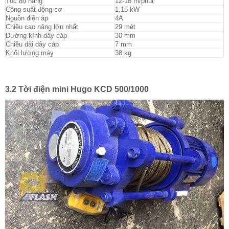
Tốc độ nâng
12-18 m/phút
Công suất động cơ
1,15 kW
Nguồn điện áp
4A
Chiều cao nâng lớn nhất
29 mét
Đường kính dây cáp
30 mm
Chiều dài dây cáp
7 mm
Khối lượng máy
38 kg
3.2 Tời điện mini Hugo KCD 500/1000