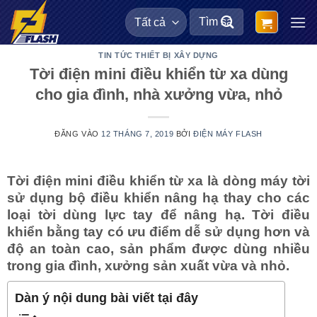
Bỏ
Tìm
qua
kiếm:
nội
TIN TỨC THIẾT BỊ XÂY DỰNG
dung
Tời điện mini điều khiển từ xa dùng
cho gia đình, nhà xưởng vừa, nhỏ
ĐĂNG VÀO
12 THÁNG 7, 2019
BỞI
ĐIỆN MÁY FLASH
Tời điện mini điều khiển từ xa là dòng máy tời
sử dụng bộ điều khiển nâng hạ thay cho các
loại tời dùng lực tay để nâng hạ. Tời điều
khiển bằng tay có ưu điểm dễ sử dụng hơn và
độ an toàn cao, sản phẩm được dùng nhiều
trong gia đình, xưởng sản xuất vừa và nhỏ.
Dàn ý nội dung bài viết tại đây