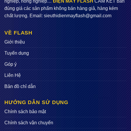
nghiệp, nông nghiệp…
ĐIỆN MÁY FLASH
CAM KẾT bán
đúng giá các sản phẩm không bán hàng giả, hàng kém
chất lượng. Email:
sieuthidienmayflash@gmail.com
VỀ FLASH
Giới thiệu
Tuyển dụng
Góp ý
Liên Hệ
Bản đồ chỉ dẫn
HƯỚNG DẪN SỬ DỤNG
Chính sách bảo mật
Chính sách vận chuyển