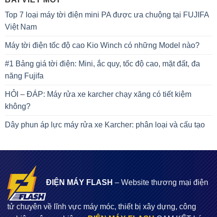
Top 7 loại máy tời điện mini PA được ưa chuộng tại FUJIFA
Việt Nam
Máy tời điện tốc độ cao Kio Winch có những Model nào?
#1 Bảng giá tời điện: Mini, ắc quy, tốc độ cao, mặt đất, đa
năng Fujifa
HỎI – ĐÁP: Máy rửa xe karcher chạy xăng có tiết kiệm
không?
Dây phun áp lực máy rửa xe Karcher: phân loại và cấu tạo
ĐIỆN MÁY FLASH
– Website thương mại điện
tử chuyên về lĩnh vực máy móc, thiết bị xây dựng, công