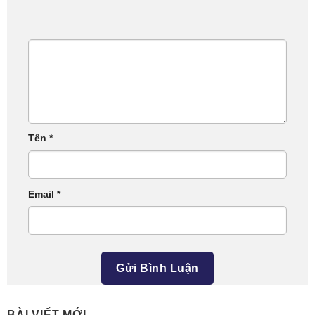
Tên
*
Email
*
BÀI VIẾT MỚI