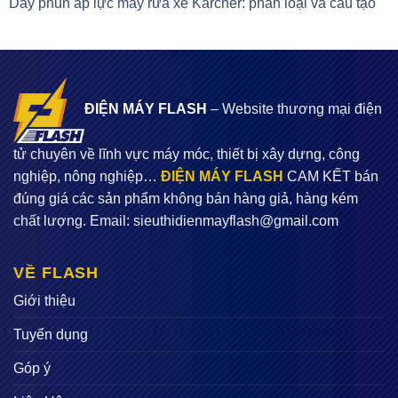
Dây phun áp lực máy rửa xe Karcher: phân loại và cấu tạo
ĐIỆN MÁY FLASH
– Website thương mại điện
tử chuyên về lĩnh vực máy móc, thiết bị xây dựng, công
nghiệp, nông nghiệp…
ĐIỆN MÁY FLASH
CAM KẾT bán
đúng giá các sản phẩm không bán hàng giả, hàng kém
chất lượng. Email:
sieuthidienmayflash@gmail.com
VỀ FLASH
Giới thiệu
Tuyển dụng
Góp ý