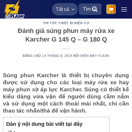
Bỏ
Tìm
qua
kiếm:
nội
TIN TỨC THIẾT BỊ ĐIỆN CƠ
dung
Đánh giá súng phun máy rửa xe
Karcher G 145 Q – G 180 Q
ĐĂNG VÀO
14 THÁNG 8, 2019
BỞI
ĐIỆN MÁY FLASH
Súng phun Karcher là thiết bị chuyên dụng
được sử dụng cho các loại máy rửa xe hay
máy phun xịt áp lực Karcher. Súng có thiết kế
kiểu dáng vừa vặn để người dùng cầm nắm
và sử dụng một cách thoải mái nhất, chỉ cần
thao tác nhấn/thả để vận hành.
Dàn ý nội dung bài viết tại đây