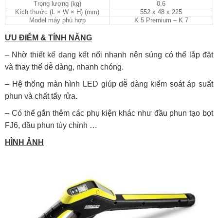
Trọng lượng (kg)
0,6
Kích thước (L × W × H) (mm)
552 x 48 x 225
Model máy phù hợp
K 5 Premium – K 7
ƯU ĐIỂM & TÍNH NĂNG
– Nhờ thiết kế dạng kết nối nhanh nên súng có thể lắp đặt
và thay thế dễ dàng, nhanh chóng.
– Hệ thống màn hình LED giúp dễ dàng kiểm soát áp suất
phun và chất tẩy rửa.
– Có thể gắn thêm các phụ kiện khác như đầu phun tạo bọt
FJ6, đầu phun tùy chỉnh …
HÌNH ẢNH