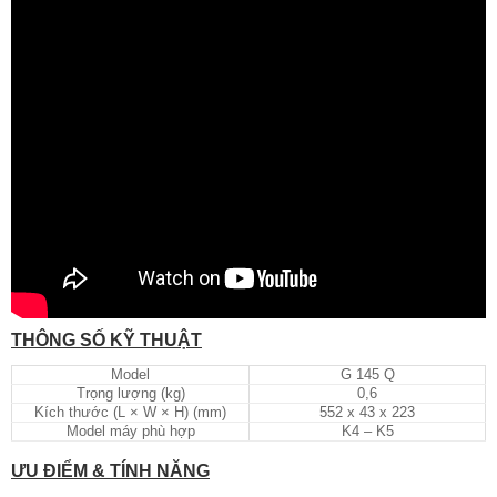
THÔNG SỐ KỸ THUẬT
Model
G 145 Q
Trọng lượng (kg)
0,6
Kích thước (L × W × H) (mm)
552 x 43 x 223
Model máy phù hợp
K4 – K5
ƯU ĐIỂM & TÍNH NĂNG