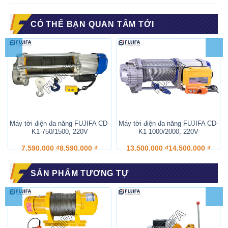
Nhật Bản
(Technology)
CÓ THỂ BẠN QUAN TÂM TỚI
2. Thông số máy tời điện đa năng hạng nặng
FUJIFA KCD 1000/2000 – 100M, 3P, 220V, 8-16M/P
Hãng sản xuất
FUJIFA
(brand)
Kiểu máy
KCD 1000/2000 – 100M
(Model)
–
Máy tời điện đa năng FUJIFA CD-
Máy tời điện đa năng FUJIFA CD-
K1 750/1500, 220V
K1 1000/2000, 220V
Hình thức SD
Cáp đơn
Cáp đôi
7.590.000
₫
8.590.000
₫
13.500.000
₫
14.500.000
₫
(Method of Use)
100m
50m
SẢN PHẨM TƯƠNG TỰ
Tải trọng TK
1000kg
2000kg
(Rated capacity)
Chiều cao SD
1m-100m
1m-50m
(Lifting height)