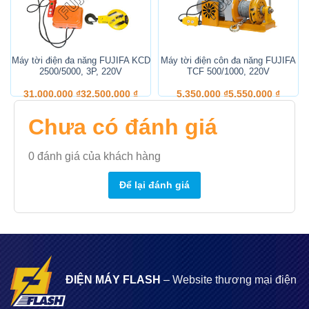
Tốc độ
16m/p
8m/p
(Lifting speed)
D
Máy tời điện đa năng FUJIFA KCD
Máy tời điện côn đa năng FUJIFA
Nguồn điện
2500/5000, 3P, 220V
TCF 500/1000, 220V
3 pha 220v, 50hz
(Rated volt)
31.000.000
₫
32.500.000
₫
5.350.000
₫
5.550.000
₫
Công suất
Chưa có đánh giá
1500w
(Input power)
0
đánh giá của khách hàng
Cáp
10mm
(Cable diameter)
Để lại đánh giá
Công nghệ
Nhật Bản
(Technology)
ĐIỆN MÁY FLASH
– Website thương mại điện