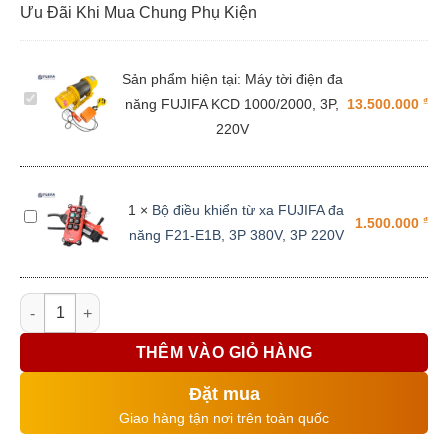
Ưu Đãi Khi Mua Chung Phụ Kiện
Sản phẩm hiện tại:
Máy tời điện đa
Máy
năng FUJIFA KCD 1000/2000, 3P,
₫
13.500.000
tời
220V
điện
đa
năng
1
×
Bộ điều khiển từ xa FUJIFA đa
FUJIFA
Bộ
₫
1.500.000
năng F21-E1B, 3P 380V, 3P 220V
KCD
điều
1000/2000,
khiển
3P,
từ
Máy tời điện đa năng FUJIFA KCD 1000/2000, 3P, 220V số lượn
220V
xa
FUJIFA
THÊM VÀO GIỎ HÀNG
đa
năng
Đặt mua
F21-
Giao hàng tận nơi trên toàn quốc
E1B,
3P