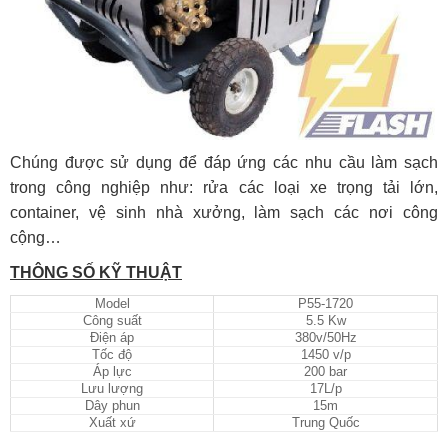
Chúng được sử dụng để đáp ứng các nhu cầu làm sạch
trong công nghiệp như: rửa các loại xe trọng tải lớn,
container, vệ sinh nhà xưởng, làm sạch các nơi công
cộng…
THÔNG SỐ KỸ THUẬT
Model
P55-1720
Công suất
5.5 Kw
Điện áp
380v/50Hz
Tốc độ
1450 v/p
Áp lực
200 bar
Lưu lượng
17L/p
Dây phun
15m
Xuất xứ
Trung Quốc