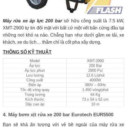
Máy rửa xe áp lực 200 bar
sở hữu công suất là 7.5 kW,
XMT-2900 tự tin đối mặt với bất cứ một vết bẩn cứng đầu tại
những nơi khó ra nào. Chẳng hạn như dưới gầm xe tải, xe
khách, xe du lịch… thậm chí là cốt pha xây dựng.
THÔNG SỐ KỸ THUẬT
Model
XMT-2900
Áp lực
200 Bar
Áp lực phun
2900 Psi
Lưu lượng
12.6 L/phút
Công suất
4000W
Điện áp
380V – 60Hz
Tốc độ vòng quay
1.450 vòng/phút
Trọng lượng
64 Kg
Kích thước
73 x 54 x 62 cm
Dây cao áp
10 m
4. Máy bơm xịt rửa xe 200 bar Eurotech EUR5500
Bạn sẽ khá ấn tượng với vẻ bề ngoài của máy rửa xe