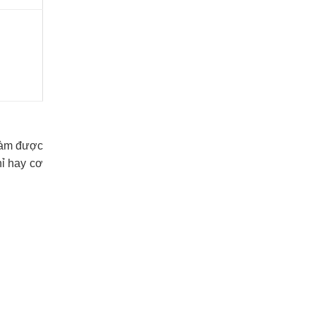
 làm được
hỉ hay cơ