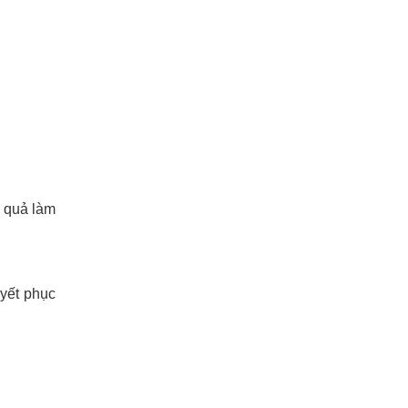
u quả làm
uyết phục