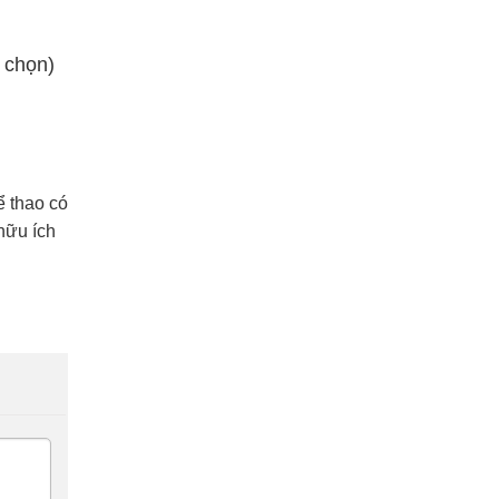
h chọn)
ể thao có
 hữu ích