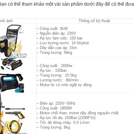
Bạn có thể tham khảo một vài sản phẩm dưới đây để có thể đư
ình ảnh
Thông số kỹ thuật
– Công suất: 3kW
– Nguồn điện áp: 220V
– Áp lực làm việc: 150 bar
– Lưu lượng nước: 14 lít/phút
– Dây dẫn cao áp: 15m
– Trọng lượng: 56kg
– Công suất : 2000w .
– Áp lực : 150bar .
– Trọng lượng : 10.5kg
– Lượng nước : 8lit/min .
– Motor từ có rơle ngắt tự động .
– Điện áp: 220V~50Hz
– Công suất: 1800W
– Motor chổi than, motor dây đồng nguyên chất
– Áp lực tối đa: 150Bar (2200PSI)
– Tốc độ dòng chảy: 6.0 L/min
– Trọng lượng: 8kg