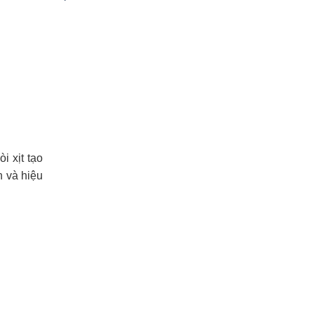
i xịt tạo
h và hiệu