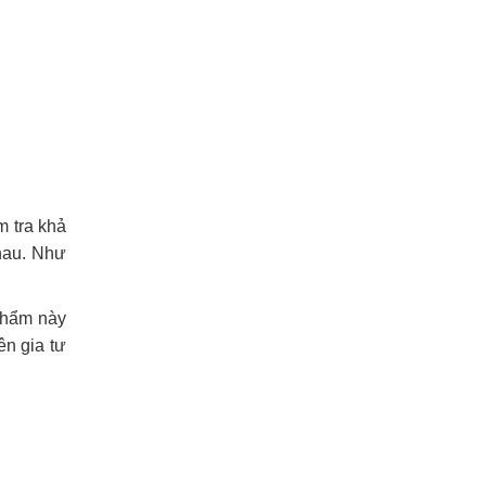
m tra khả
nhau. Như
phẩm này
n gia tư