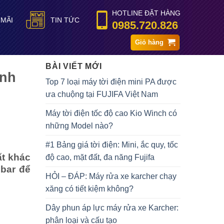
HOTLINE ĐẶT HÀNG
 MÃI
TIN TỨC
0985.720.826
Giỏ hàng
BÀI VIẾT MỚI
ình
Top 7 loại máy tời điện mini PA được
ưa chuộng tại FUJIFA Việt Nam
Máy tời điện tốc độ cao Kio Winch có
những Model nào?
#1 Bảng giá tời điện: Mini, ắc quy, tốc
ất khác
độ cao, mặt đất, đa năng Fujifa
0bar để
HỎI – ĐÁP: Máy rửa xe karcher chạy
xăng có tiết kiệm không?
Dây phun áp lực máy rửa xe Karcher:
phân loại và cấu tạo