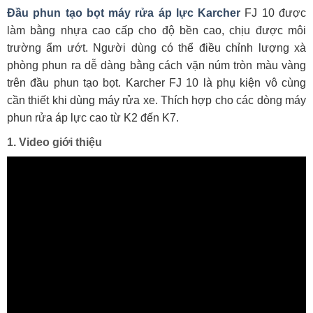
Đầu phun tạo bọt máy rửa áp lực Karcher
FJ 10 được
làm bằng nhựa cao cấp cho độ bền cao, chịu được môi
trường ẩm ướt. Người dùng có thể điều chỉnh lượng xà
phòng phun ra dễ dàng bằng cách vặn núm tròn màu vàng
trên đầu phun tạo bọt. Karcher FJ 10 là phụ kiện vô cùng
cần thiết khi dùng máy rửa xe. Thích hợp cho các dòng máy
phun rửa áp lực cao từ K2 đến K7.
1. Video giới thiệu