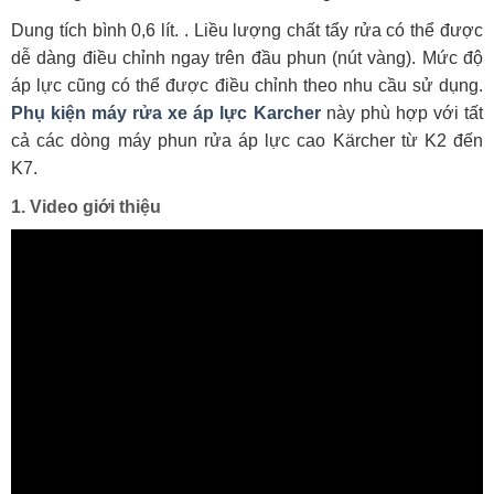
Dung tích bình 0,6 lít. . Liều lượng chất tẩy rửa có thể được
dễ dàng điều chỉnh ngay trên đầu phun (nút vàng). Mức độ
áp lực cũng có thể được điều chỉnh theo nhu cầu sử dụng.
Phụ kiện máy rửa xe áp lực Karcher
này phù hợp với tất
cả các dòng máy phun rửa áp lực cao Kärcher từ K2 đến
K7.
1. Video giới thiệu