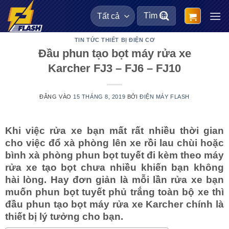
Bỏ
Tìm
qua
kiếm:
nội
TIN TỨC THIẾT BỊ ĐIỆN CƠ
dung
Đầu phun tạo bọt máy rửa xe
Karcher FJ3 – FJ6 – FJ10
ĐĂNG VÀO
15 THÁNG 8, 2019
BỞI
ĐIỆN MÁY FLASH
Khi việc rửa xe bạn mất rất nhiều thời gian
cho việc đổ xà phòng lên xe rồi lau chùi hoặc
bình xà phòng phun bọt tuyết đi kèm theo máy
rửa xe tạo bọt chưa nhiều khiến bạn không
hài lòng. Hay đơn giản là mỗi lần rửa xe bạn
muốn phun bọt tuyết phủ trắng toàn bộ xe thì
đầu phun tạo bọt máy rửa xe Karcher chính là
thiết bị lý tưởng cho bạn.