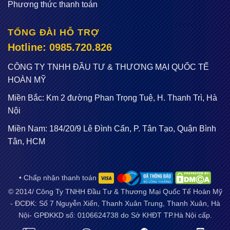
Phương thức thanh toán
TỔNG ĐÀI HỖ TRỢ
Hotline: 0985.720.826
CÔNG TY TNHH ĐẦU TƯ & THƯƠNG MẠI QUỐC TẾ
HOÀN MỸ
Miền Bắc: Km 2 đường Phan Trọng Tuệ, H. Thanh Trì, Hà
Nội
Miền Nam: 184/20/9 Lê Đình Cẩn, P. Tân Tạo, Quận Bình
Tân, HCM
• Chấp nhận thanh toán
© 2014/ Công Ty TNHH Đầu Tư & Thương Mại Quốc Tế Hoàn Mỹ
- ĐCĐK: Số 7 Nguyễn Xiển, Thanh Xuân Trung, Thanh Xuân, Hà
Nội- GPĐKKD số: 0106624738 do Sở KHĐT TP.Hà Nội cấp.
Email:
sieuthidienmayflash@gmail.com
. Điện thoại: