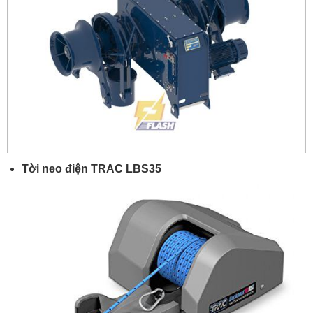
Tời neo điện TRAC LBS35