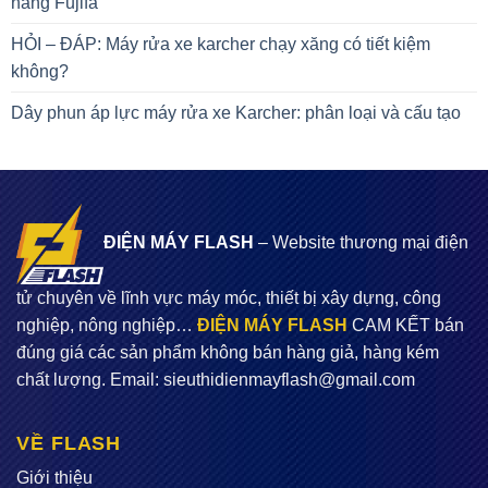
năng Fujifa
HỎI – ĐÁP: Máy rửa xe karcher chạy xăng có tiết kiệm
không?
Dây phun áp lực máy rửa xe Karcher: phân loại và cấu tạo
ĐIỆN MÁY FLASH
– Website thương mại điện
tử chuyên về lĩnh vực máy móc, thiết bị xây dựng, công
nghiệp, nông nghiệp…
ĐIỆN MÁY FLASH
CAM KẾT bán
đúng giá các sản phẩm không bán hàng giả, hàng kém
chất lượng. Email:
sieuthidienmayflash@gmail.com
VỀ FLASH
Giới thiệu