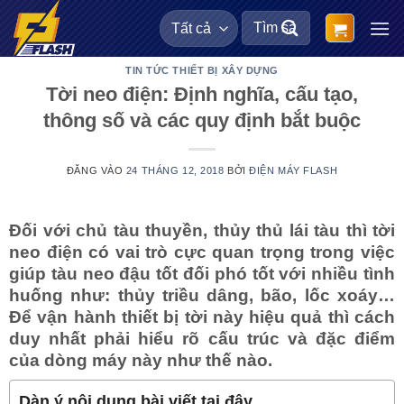
Bỏ
Tìm
qua
kiếm:
nội
TIN TỨC THIẾT BỊ XÂY DỰNG
dung
Tời neo điện: Định nghĩa, cấu tạo,
thông số và các quy định bắt buộc
ĐĂNG VÀO
24 THÁNG 12, 2018
BỞI
ĐIỆN MÁY FLASH
Đối với chủ tàu thuyền, thủy thủ lái tàu thì tời
neo điện có vai trò cực quan trọng trong việc
giúp tàu neo đậu tốt đối phó tốt với nhiều tình
huống như: thủy triều dâng, bão, lốc xoáy…
Để vận hành thiết bị tời này hiệu quả thì cách
duy nhất phải hiểu rõ cấu trúc và đặc điểm
của dòng máy này như thế nào.
Dàn ý nội dung bài viết tại đây