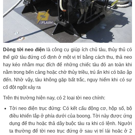
Dòng tời neo điện
là công cụ giúp ích chủ tàu, thủy thủ có
thể giữ tàu đứng cố định ở một vị trí bằng cách thu, thả neo
hay kéo nhằm mục đích để những chiếc tàu đó an toàn khi
nằm trong bến cảng hoặc chờ thủy triều, trú ẩn khi có bão ập
đến. Nhờ vậy, tàu không gặp bất trắc, nguy hiểm khi có sự
cố đột ngột xảy ra
Trên thị trường hiện nay, có 2 loại tời neo chính:
Tời neo điện trục đứng: Có kết cấu động cơ, hộp số, bộ
điều khiển lắp ở phía dưới của boong. Tời này được ứng
dụng để thu hoặc thả dây buộc tàu ra khi có lệnh. Người
ta thường để tời neo trục đứng ở sau vị trí lái hoăc ở 2