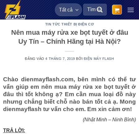
Bỏ
Tìm
qua
kiếm:
nội
TIN TỨC THIẾT BỊ ĐIỆN CƠ
dung
Nên mua máy rửa xe bọt tuyết ở đâu
Uy Tín – Chính Hãng tại Hà Nội?
ĐĂNG VÀO
4 THÁNG 7, 2019
BỞI
ĐIỆN MÁY FLASH
Chào dienmayflash.com, bên mình có thể tư
vấn giúp em nên mua máy rửa xe bọt tuyết ở
đâu thì tốt không ạ? Em cần mua loại đồ này
nhưng chẳng biết chỗ nào bán tốt cả ạ. Mong
dienmayflash tư vấn cho em. Em xin cảm ơn!
(Nhật Minh – Ninh Bình)
TRẢ LỜI: