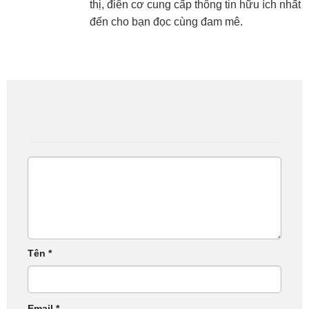
thị, điên cơ cung cấp thông tin hữu ích nhất
đến cho bạn đọc cùng đam mê.
Tên
*
Email
*