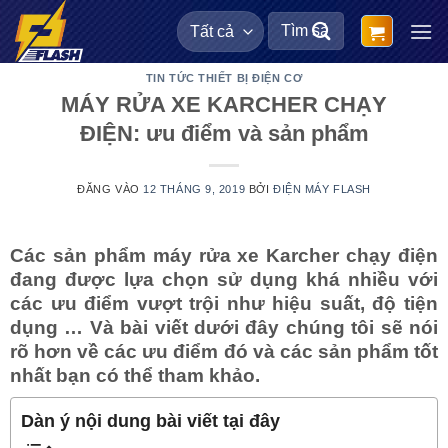
Bỏ
Tìm
qua
kiếm:
nội
TIN TỨC THIẾT BỊ ĐIỆN CƠ
dung
MÁY RỬA XE KARCHER CHẠY
ĐIỆN: ưu điểm và sản phẩm
ĐĂNG VÀO
12 THÁNG 9, 2019
BỞI
ĐIỆN MÁY FLASH
Các sản phẩm máy rửa xe Karcher chạy điện
đang được lựa chọn sử dụng khá nhiều với
các ưu điểm vượt trội như hiệu suất, độ tiện
dụng … Và bài viết dưới đây chúng tôi sẽ nói
rõ hơn về các ưu điểm đó và các sản phẩm tốt
nhất bạn có thể tham khảo.
Dàn ý nội dung bài viết tại đây