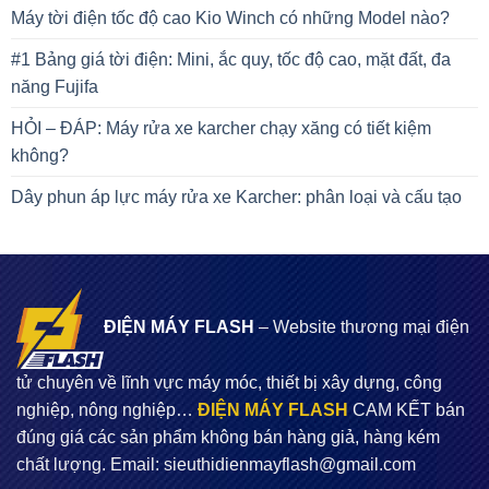
Máy tời điện tốc độ cao Kio Winch có những Model nào?
#1 Bảng giá tời điện: Mini, ắc quy, tốc độ cao, mặt đất, đa
năng Fujifa
HỎI – ĐÁP: Máy rửa xe karcher chạy xăng có tiết kiệm
không?
Dây phun áp lực máy rửa xe Karcher: phân loại và cấu tạo
ĐIỆN MÁY FLASH
– Website thương mại điện
tử chuyên về lĩnh vực máy móc, thiết bị xây dựng, công
nghiệp, nông nghiệp…
ĐIỆN MÁY FLASH
CAM KẾT bán
đúng giá các sản phẩm không bán hàng giả, hàng kém
chất lượng. Email:
sieuthidienmayflash@gmail.com