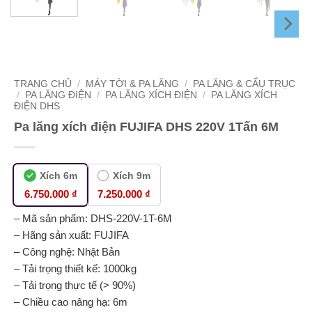
TRANG CHỦ
/
MÁY TỜI & PA LĂNG
/
PA LĂNG & CẨU TRỤC
/
PA LĂNG ĐIỆN
/
PA LĂNG XÍCH ĐIỆN
/
PA LĂNG XÍCH
ĐIỆN DHS
Pa lăng xích điện FUJIFA DHS 220V 1Tấn 6M
Xích 6m
Xích 9m
6.750.000 ₫
7.250.000 ₫
– Mã sản phẩm: DHS-220V-1T-6M
– Hãng sản xuất: FUJIFA
– Công nghệ: Nhật Bản
– Tải trọng thiết kế: 1000kg
– Tải trọng thực tế (> 90%)
– Chiều cao nâng hạ: 6m