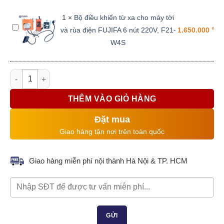
con
treo
chạy
Pa
1
×
Bộ điều khiển từ xa cho máy tời
điện
Bộ
lăng
và rùa điện FUJIFA 6 nút 220V, F21-
₫
1.650.000
FUJIFA
điều
1T
W4S
1200KG,
khiển
220V
từ
xa
Pa lăng xích điện FUJIFA DHS 220V 1Tấn 6M số lượng
cho
máy
THÊM VÀO GIỎ HÀNG
tời
Đặt mua
và
rùa
Giao hàng tận nơi trên toàn quốc
điện
FUJIFA
Giao hàng miễn phí nội thành Hà Nội & TP. HCM
6
nút
220V,
F21-
W4S