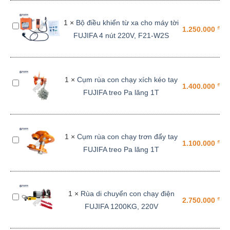
điện
FUJIFA
1
×
Bộ điều khiển từ xa cho máy tời
Bộ
DHS
₫
1.250.000
FUJIFA 4 nút 220V, F21-W2S
điều
220V
khiển
1Tấn
từ
6M
xa
1
×
Cụm rùa con chạy xích kéo tay
Cụm
cho
₫
1.400.000
FUJIFA treo Pa lăng 1T
rùa
máy
con
tời
chạy
FUJIFA
xích
4
1
×
Cụm rùa con chạy trơn đẩy tay
Cụm
kéo
₫
1.100.000
nút
FUJIFA treo Pa lăng 1T
rùa
tay
220V,
con
FUJIFA
F21-
chạy
treo
W2S
trơn
Pa
1
×
Rùa di chuyển con chạy điện
Rùa
đẩy
₫
2.750.000
lăng
FUJIFA 1200KG, 220V
di
tay
1T
chuyển
FUJIFA