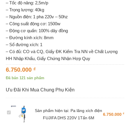
– Tốc độ nâng: 2,5m/p
– Trọng lượng: 40kg
– Nguồn điện: 1 pha 220v – 50hz
– Công suất động cơ: 1500w
– Động cơ quấn: 100% dây đồng
– Đường kính xích: 8mm
– Số đường xích: 1
– Có đủ: CO và CQ, Giấy ĐK Kiểm Tra NN về Chất Lượng
HH Nhập Khẩu, Giấy Chứng Nhận Hợp Quy
6.750.000
₫
Đã bán 121 sản phẩm
Ưu Đãi Khi Mua Chung Phụ Kiện
Sản phẩm hiện tại:
Pa lăng xích điện
Pa
₫
6.750.000
FUJIFA DHS 220V 1Tấn 6M
lăng
xích