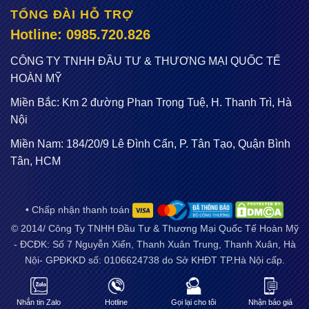
TỔNG ĐÀI HỖ TRỢ
Hotline: 0985.720.826
CÔNG TY TNHH ĐẦU TƯ & THƯƠNG MẠI QUỐC TẾ
HOÀN MỸ
Miền Bắc: Km 2 đường Phan Trọng Tuệ, H. Thanh Trì, Hà
Nội
Miền Nam: 184/20/9 Lê Đình Cẩn, P. Tân Tạo, Quận Bình
Tân, HCM
• Chấp nhận thanh toán
© 2014/ Công Ty TNHH Đầu Tư & Thương Mại Quốc Tế Hoàn Mỹ
- ĐCĐK: Số 7 Nguyễn Xiển, Thanh Xuân Trung, Thanh Xuân, Hà
Nội- GPĐKKD số: 0106624738 do Sở KHĐT TP.Hà Nội cấp.
Email:
sieuthidienmayflash@gmail.com
. Điện thoại:
02466.53.52.51 / 0973265283
Nhắn tin Zalo
Hotline
Gọi lại cho tôi
Nhận báo giá