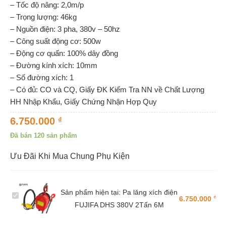
– Tốc độ nâng: 2,0m/p
– Trọng lượng: 46kg
– Nguồn điện: 3 pha, 380v – 50hz
– Công suất động cơ: 500w
– Động cơ quấn: 100% dây đồng
– Đường kính xích: 10mm
– Số đường xích: 1
– Có đủ: CO và CQ, Giấy ĐK Kiểm Tra NN về Chất Lượng
HH Nhập Khẩu, Giấy Chứng Nhận Hợp Quy
6.750.000
₫
Đã bán 120 sản phẩm
Ưu Đãi Khi Mua Chung Phụ Kiện
Sản phẩm hiện tại:
Pa lăng xích điện
Pa
₫
6.750.000
FUJIFA DHS 380V 2Tấn 6M
lăng
xích