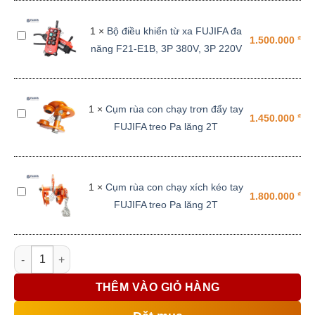
điện
FUJIFA
1
×
Bộ điều khiển từ xa FUJIFA đa
Bộ
DHS
₫
1.500.000
năng F21-E1B, 3P 380V, 3P 220V
điều
380V
khiển
2Tấn
từ
6M
xa
1
×
Cụm rùa con chạy trơn đẩy tay
Cụm
FUJIFA
₫
1.450.000
FUJIFA treo Pa lăng 2T
rùa
đa
con
năng
chạy
F21-
trơn
E1B,
1
×
Cụm rùa con chạy xích kéo tay
Cụm
đẩy
₫
1.800.000
3P
FUJIFA treo Pa lăng 2T
rùa
tay
380V,
con
FUJIFA
3P
chạy
treo
220V
Pa lăng xích điện FUJIFA DHS 380V 2Tấn 6M số lượng
xích
Pa
kéo
lăng
THÊM VÀO GIỎ HÀNG
tay
2T
FUJIFA