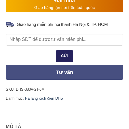
Đặt mua
treo
Giao hàng tận nơi trên toàn quốc
Pa
lăng
2T
Giao hàng miễn phí nội thành Hà Nội & TP. HCM
Tư vấn
SKU:
DHS-380V-2T-6M
Danh mục:
Pa lăng xích điện DHS
MÔ TẢ