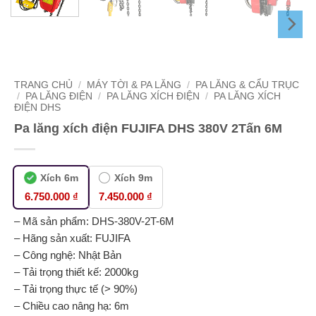
TRANG CHỦ
/
MÁY TỜI & PA LĂNG
/
PA LĂNG & CẨU TRỤC
/
PA LĂNG ĐIỆN
/
PA LĂNG XÍCH ĐIỆN
/
PA LĂNG XÍCH
ĐIỆN DHS
Pa lăng xích điện FUJIFA DHS 380V 2Tấn 6M
Xích 6m
Xích 9m
6.750.000 ₫
7.450.000 ₫
– Mã sản phẩm: DHS-380V-2T-6M
– Hãng sản xuất: FUJIFA
– Công nghệ: Nhật Bản
– Tải trọng thiết kế: 2000kg
– Tải trọng thực tế (> 90%)
– Chiều cao nâng hạ: 6m