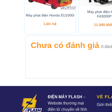
Máy phát điện
onda EB4000
Máy phát điện Honda EU1000i
FA3000P
Liên hệ
11.000.00
Chưa có đánh giá
0
đán
VỀ FL
ĐIỆN MÁY FLASH
–
Website thương mại
Giới thi
điện tử chuyên về lĩnh