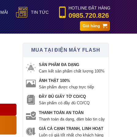
HOTLINE ĐẶT HÀNG
 MÃI
TIN TỨC
0985.720.826
Giỏ hàng
MUA TẠI ĐIỆN MÁY FLASH
SẢN PHẨM ĐA DẠNG
Cam kết sản phẩm chất lượng 100%
ẢNH THẬT 100%
Sản phẩm được chụp trực tiếp
ĐẦY ĐỦ GIẤY TỜ CO/CQ
Sản phẩm có đầy đủ CO/CQ
THANH TOÁN AN TOÀN
Thanh toán đa dạng, đảm bảo tin cậy
GIÁ CẢ CẠNH TRANH, LINH HOẠT
Luôn có giá tốt nhất cho khách hàng