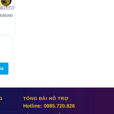
 EB5000
iá
G
TỔNG ĐÀI HỖ TRỢ
Hotline: 0985.720.826