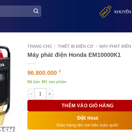
KHUYẾN
TRANG CHỦ
/
THIẾT BỊ ĐIỆN CƠ
/
MÁY PHÁT ĐIỆN
Máy phát điện Honda EM10000K1
₫
96.800.000
Đã bán 481 sản phẩm
Máy phát điện Honda EM10000K1 số lượng
THÊM VÀO GIỎ HÀNG
Đặt mua
Giao hàng tận nơi trên toàn quốc