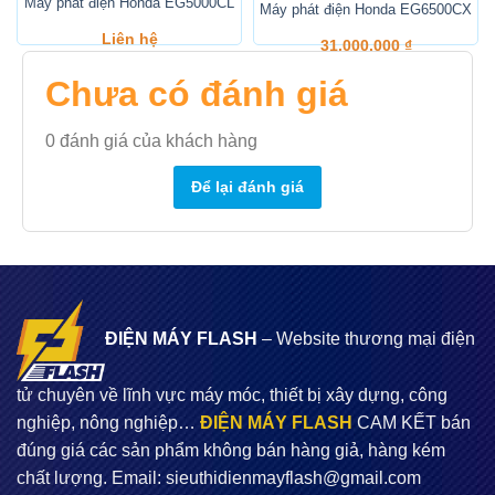
Máy phát điện Honda EG5000CL
Máy phát điện Honda EG6500CX
Liên hệ
31.000.000
₫
Chưa có đánh giá
0
đánh giá của khách hàng
Để lại đánh giá
ĐIỆN MÁY FLASH
– Website thương mại điện
tử chuyên về lĩnh vực máy móc, thiết bị xây dựng, công
nghiệp, nông nghiệp…
ĐIỆN MÁY FLASH
CAM KẾT bán
đúng giá các sản phẩm không bán hàng giả, hàng kém
chất lượng. Email:
sieuthidienmayflash@gmail.com