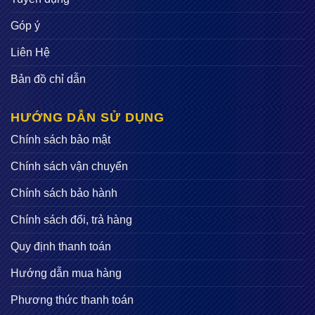
dao động đến điện từ, rồi đi con lắc để tiến hành phá lực
ma sát cùng lực dính các hạt phối liệu để tạo thành tổng
Góp ý
thể cứng rắn, vững chắc, nén chặt hơn, nâng cao thời
Liên Hệ
gian sử dụng dài lâu.
Bản đồ chỉ dẫn
HƯỚNG DẪN SỬ DỤNG
Chính sách bảo mật
Chính sách vận chuyển
Chính sách bảo hành
Chính sách đổi, trả hàng
Quy định thanh toán
Hướng dẫn mua hàng
Phương thức thanh toán