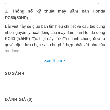
1. Thông số kỹ thuật máy đầm bàn Honda
PC60(50HP)
Bài viết này sẽ giúp bạn tìm hiểu chi tiết về cấu tạo cũng
như nguyên lý hoạt động của máy đầm bàn Honda dòng
PC60 (5.5HP) đặc biệt này. Từ đó nhanh chóng đưa ra
quyết định lựa chọn sao cho phù hợp nhất với nhu cầu
sử dụng.
THÔNG SỐ KỸ THUẬT
Xem thêm
Thông số tổng quan
Máy đầm bàn Honda PC60(50HP)
Model
HD-PC60(50HP)
SO SÁNH
Hãng sản xuất
Honda
Xuất xứ
Nhật Bản
Kích thước bề mặt đầm
540 x 330 (mm)
Lực ly tâm
1030(kgf)
Vận tốc di chuyển
20 – 25 (m/phút)
Động cơ xăng
5.5HP 4 thì
ĐÁNH GIÁ (0)
Tốc độ
3600 rpm
Trọng lượng
60 (kg)