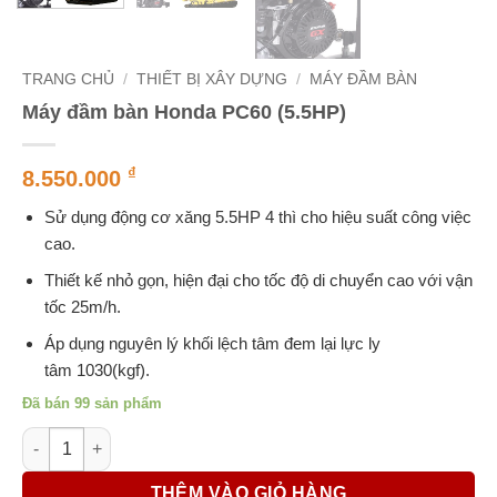
TRANG CHỦ
/
THIẾT BỊ XÂY DỰNG
/
MÁY ĐẦM BÀN
Máy đầm bàn Honda PC60 (5.5HP)
₫
8.550.000
Sử dụng động cơ xăng 5.5HP 4 thì cho hiệu suất công việc
cao.
Thiết kế nhỏ gọn, hiện đại cho tốc độ di chuyển cao với vận
tốc 25m/h.
Áp dụng nguyên lý khối lệch tâm đem lại lực ly
tâm 1030(kgf).
Đã bán 99 sản phẩm
Máy đầm bàn Honda PC60 (5.5HP) số lượng
THÊM VÀO GIỎ HÀNG