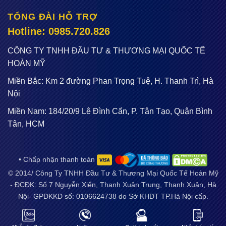
TỔNG ĐÀI HỖ TRỢ
Từ thiết kế nhỏ gọn, nguyên lý hoạt động đơn giản, vượt
Hotline: 0985.720.826
trội mà máy đầm bàn Honda dòng PC60 (5.5HP) phù hợp
CÔNG TY TNHH ĐẦU TƯ & THƯƠNG MẠI QUỐC TẾ
cả ở những vị trí chật hẹp. Tốc độ tối ưu, vận hành đơn
HOÀN MỸ
giản đáp ứng tốt các điều kiện công việc khác nhau.
Miền Bắc: Km 2 đường Phan Trọng Tuệ, H. Thanh Trì, Hà
Bởi vậy, thiết bị hứa hẹn trở thành sự lựa chọn hàng đầu
Nội
phục vụ mục đích nén chặt bê tông, đường đất trong hoạt
động thi công các công trình xây dựng dân dụng, công
Miền Nam: 184/20/9 Lê Đình Cẩn, P. Tân Tạo, Quận Bình
nghiệp như nền móng, cầu đường, xây đắp thủy điện…
Tân, HCM
Bằng những lợi ích thiết thực, máy đầm bê tông Honda
PC60 không chỉ rút ngắn thời gian để thi công đúng tiến
độ, giảm thiểu sức người mà hơn hết còn tiết kiệm tối đa
• Chấp nhận thanh toán
chi phí đầu tư cho các nhà thầu.
© 2014/ Công Ty TNHH Đầu Tư & Thương Mại Quốc Tế Hoàn Mỹ
- ĐCĐK: Số 7 Nguyễn Xiển, Thanh Xuân Trung, Thanh Xuân, Hà
Để có cơ hội sở hữu
máy đầm bàn Honda PC60
Nội- GPĐKKD số: 0106624738 do Sở KHĐT TP.Hà Nội cấp.
(5.5HP)
chất lượng, giá tốt bạn đừng bỏ qua địa chỉ cung
Email:
sieuthidienmayflash@gmail.com
. Điện thoại:
cấp uy tín https://dienmayflash.com/.
02466.53.52.51 / 0973265283