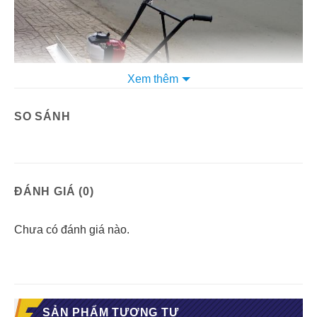
Xem thêm
SO SÁNH
ĐÁNH GIÁ (0)
Chưa có đánh giá nào.
máy đầm thước Honda GX35 – 3,7m thiết kế đơn giản, dễ
sử dụng
SẢN PHẨM TƯƠNG TỰ