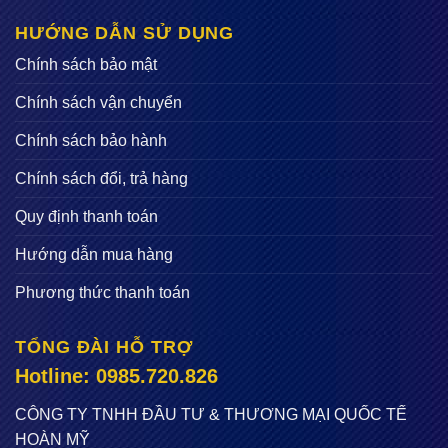
Thời gian láng nhanh chóng.
HƯỚNG DẪN SỬ DỤNG
Chất lượng láng chặt chẽ, không bị rỗ, để lại đường
láng giúp bề mặt nhẵn bóng, phẳng lỳ
Chính sách bảo mật
Tiết kiệm chi phí: Các đơn vị thi công có thể mua hoặc
Chính sách vận chuyển
thuê máy đầm thước để sử dụng thay vì phải thuê rất
Chính sách bảo hành
nhiều thợ xây thực hiện cùng công việc như trên mà
hiệu quả không cao, chi phí lại đắt.
Chính sách đổi, trả hàng
Quy định thanh toán
Hướng dẫn mua hàng
Phương thức thanh toán
TỔNG ĐÀI HỖ TRỢ
Hotline: 0985.720.826
CÔNG TY TNHH ĐẦU TƯ & THƯƠNG MẠI QUỐC TẾ
HOÀN MỸ