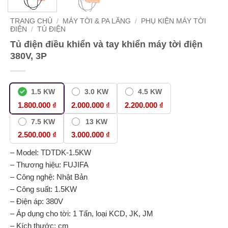
TRANG CHỦ
/
MÁY TỜI & PA LĂNG
/
PHỤ KIỆN MÁY TỜI
ĐIỆN
/
TỦ ĐIỆN
Tủ điện điều khiển và tay khiển máy tời điện
380V, 3P
1.5 KW
3.0 KW
4.5 KW
1.800.000 ₫
2.000.000 ₫
2.200.000 ₫
7.5 KW
13 KW
2.500.000 ₫
3.000.000 ₫
– Model: TDTDK-1.5KW
– Thương hiệu: FUJIFA
– Công nghệ: Nhật Bản
– Công suất: 1.5KW
– Điện áp: 380V
– Áp dụng cho tời: 1 Tấn, loại KCD, JK, JM
– Kích thước: cm