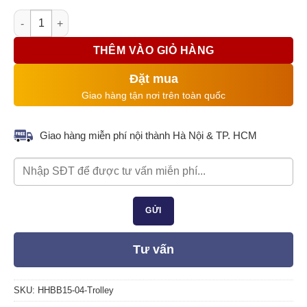
Pa lăng xích điện di chuyển FUJIFA HHBB, 15T, 6M, 380V số l
THÊM VÀO GIỎ HÀNG
Đặt mua
Giao hàng tận nơi trên toàn quốc
Giao hàng miễn phí nội thành Hà Nội & TP. HCM
Tư vấn
SKU:
HHBB15-04-Trolley