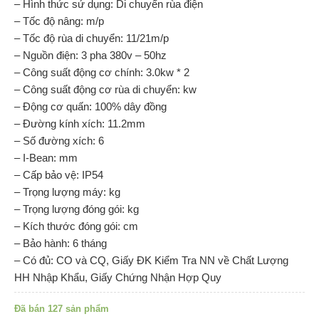
– Hình thức sử dụng: Di chuyển rùa điện
– Tốc độ nâng: m/p
– Tốc độ rùa di chuyển: 11/21m/p
– Nguồn điện: 3 pha 380v – 50hz
– Công suất động cơ chính: 3.0kw * 2
– Công suất động cơ rùa di chuyển: kw
– Động cơ quấn: 100% dây đồng
– Đường kính xích: 11.2mm
– Số đường xích: 6
– I-Bean: mm
– Cấp bảo vệ: IP54
– Trọng lượng máy: kg
– Trọng lượng đóng gói: kg
– Kích thước đóng gói: cm
– Bảo hành: 6 tháng
– Có đủ: CO và CQ, Giấy ĐK Kiểm Tra NN về Chất Lượng
HH Nhập Khẩu, Giấy Chứng Nhận Hợp Quy
Đã bán 127 sản phẩm