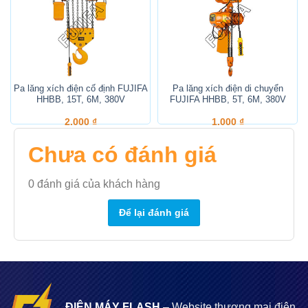
A
Pa lăng xích điện cố định FUJIFA
Pa lăng xích điện di chuyển
HHBB, 15T, 6M, 380V
FUJIFA HHBB, 5T, 6M, 380V
2.000
₫
1.000
₫
Chưa có đánh giá
0
đánh giá của khách hàng
Để lại đánh giá
ĐIỆN MÁY FLASH
– Website thương mại điện