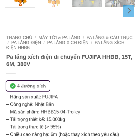
TRANG CHỦ
/
MÁY TỜI & PA LĂNG
/
PA LĂNG & CẨU TRỤC
/
PA LĂNG ĐIỆN
/
PA LĂNG XÍCH ĐIỆN
/
PA LĂNG XÍCH
ĐIỆN HHBB
Pa lăng xích điện di chuyển FUJIFA HHBB, 15T,
6M, 380V
4 đường xích
– Hãng sản xuất: FUJIFA
– Công nghệ: Nhật Bản
– Mã sản phẩm: HHBB15-04-Trolley
– Tải trọng thiết kế: 15.000kg
– Tải trọng thực tế (> 95%)
– Chiều cao nâng hạ: 6m (hoặc thay xích theo yêu cầu)