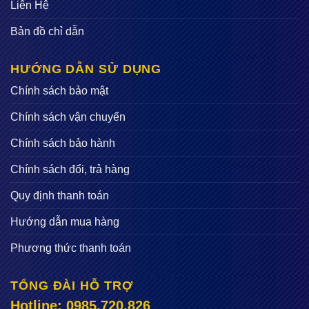
Liên Hệ
Bản đồ chỉ dẫn
HƯỚNG DẪN SỬ DỤNG
Chính sách bảo mật
Chính sách vận chuyển
Chính sách bảo hành
Chính sách đổi, trả hàng
Quy định thanh toán
Hướng dẫn mua hàng
Máy tách hạt ngô 3A750W có ưu điểm gì nổi bật?
Phương thức thanh toán
Trên đây là những thông số kĩ thuật cơ bản của
máy tách
hạt ngô 3a750w
, dựa vào đó người tiêu dùng có thể tính
TỔNG ĐÀI HỖ TRỢ
toán lựa chọn sao cho phù hợp nhất. Hiện nay thiết bị
Hotline: 0985.720.826