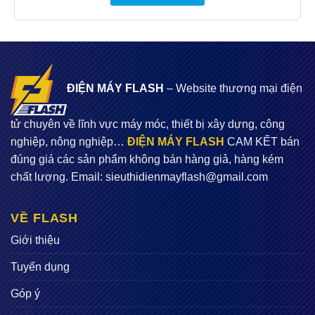
Nguồn điện tiêu thụ: 220 (V)
Tốc độ trục chính: 2850 (Vòng/phút)
Cửa nạp liệu: 2 cửa
ĐIỆN MÁY FLASH
– Website thương mại điện
Năng suất: 600 – 700 (Kg/h)
Nguyên liệu đầu vào: Hình dạng bắp ngô đã bóc bẹ
tử chuyên về lĩnh vực máy móc, thiết bị xây dựng, công
Độ ẩm < 10%
nghiệp, nông nghiệp…
ĐIỆN MÁY FLASH
CAM KẾT bán
đúng giá các sản phẩm không bán hàng giả, hàng kém
Sản phẩm đầu ra: Hạt ngô được tách hết ra khỏi cùi
chất lượng. Email:
sieuthidienmayflash@gmail.com
ngô
Kích thước đóng gói (dài x rộng x cao): 800 x 280 x
VỀ FLASH
600 (mm)
Giới thiệu
Trọng lượng máy: 20kg
Tuyển dụng
Góp ý