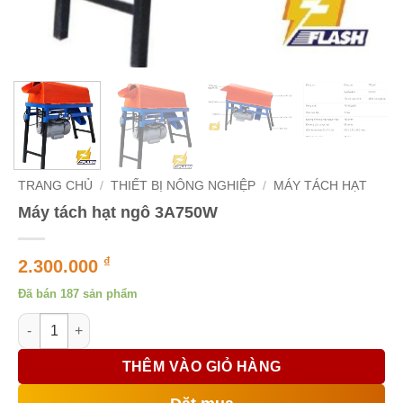
TRANG CHỦ
/
THIẾT BỊ NÔNG NGHIỆP
/
MÁY TÁCH HẠT
Máy tách hạt ngô 3A750W
₫
2.300.000
Đã bán 187 sản phẩm
Máy tách hạt ngô 3A750W số lượng
THÊM VÀO GIỎ HÀNG