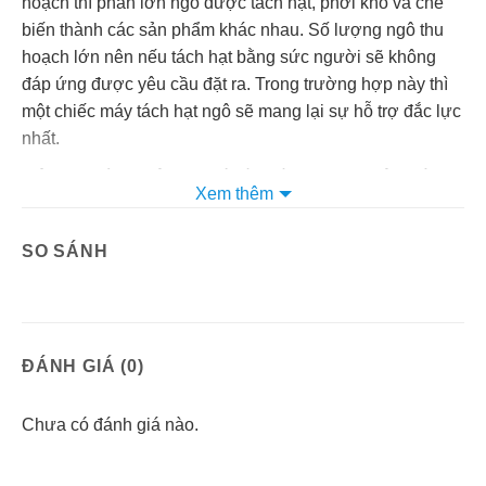
hoạch thì phần lớn ngô được tách hạt, phơi khô và chế
biến thành các sản phẩm khác nhau. Số lượng ngô thu
hoạch lớn nên nếu tách hạt bằng sức người sẽ không
đáp ứng được yêu cầu đặt ra. Trong trường hợp này thì
một chiếc máy tách hạt ngô sẽ mang lại sự hỗ trợ đắc lực
nhất.
Trên thị trường hiện nay có rất nhiều thương hiệu máy
Xem thêm
tách hạt ngô với kiểu dáng, công suất hoạt động khác
nhau mang đến nhiều sự chọn lựa cho người tiêu dùng.
SO SÁNH
Hội tụ nhiều ưu điểm nổi bật máy tách hạt ngô 3a750w
đang được rất nhiều người yêu thích hiện nay. Từ trong
tên máy đã thể hiện được rõ một phần thông số kĩ thuật
cơ bản nhất để căn cứ vào đó người mua có được sự
lựa chọn hợp lý nhất.
ĐÁNH GIÁ (0)
Máy hoạt động cho năng suất cao đạt tối đa được 600 –
Chưa có đánh giá nào.
700 kg/giờ, tương đương với sức làm việc của 1 người
trong cả ngày, tiết kiệm thời gian, công sức làm việc.