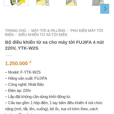
TRANG CHỦ
/
MÁY TỜI & PA LĂNG
/
PHỤ KIỆN MÁY TỜI
ĐIỆN
/
ĐIỀU KHIỂN TỪ XA TỜI ĐIỆN
Bộ điều khiển từ xa cho máy tời FUJIFA 4 nút
220V, YTK-W2S
₫
1.250.000
– Model: F-YTK-W2S
– Hãng sản xuất: FUJIFA
– Công nghệ: Nhật Bản
– Điện áp: 220v
– Lắp đặt không cần dùng khởi động từ.
– Cấu tạo gồm 1 hộp điện, 1 tay bấm điều khiển 4 nút chức
năng (mở, tắt, lên, xuống), bộ ốc, tua vít kèm theo, sách