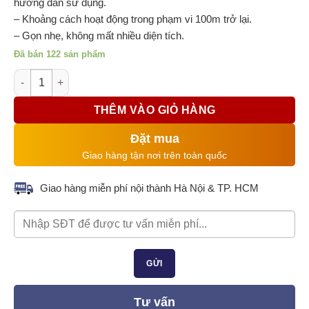
hướng dẫn sử dụng.
– Khoảng cách hoạt động trong phạm vi 100m trở lại.
– Gọn nhẹ, không mất nhiều diện tích.
Đã bán 122 sản phẩm
Bộ điều khiển từ xa cho máy tời FUJIFA 4 nút 220V, YTK-W2S 
THÊM VÀO GIỎ HÀNG
Đặt mua
Giao hàng tận nơi trên toàn quốc
Giao hàng miễn phí nội thành Hà Nội & TP. HCM
Tư vấn